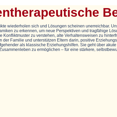
en­therapeutische B
kte wiederholen sich und Lösungen scheinen unerreichbar. Uns
namiken zu erkennen, um neue Perspektiven und tragfähige Lös
 Konfliktmuster zu verstehen, alte Verhaltensweisen zu hinte
n der Familie und unterstützen Eltern darin, positive Erziehun
iefgehender als klassische Erziehungshilfen. Sie geht über akut
Zusammenleben zu ermöglichen – für eine stärkere, selbstbew