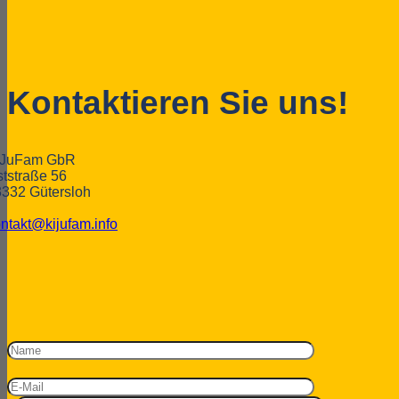
Kontaktieren Sie uns!
iJuFam GbR
tstraße 56
332 Gütersloh
ntakt@kijufam.info