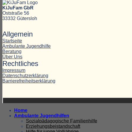
KiJuFam GbR
Oststraße 56
33332 Gütersloh
Allgemein
Startseite
Ambulante Jugendhilfe
Beratung
Über Uns
Rechtliches
Impressum
Datenschutzerklärung
Barrierefreiheitserklärung
Home
Ambulante Jugendhilfen
Sozialpädagogische Familienhilfe
Erziehungsbeistandschaft
Hilfe für junge Volljährige