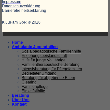
Impressum
Datenschutzerklärung
Barrierefreiheitserklärung
KiJuFam GbR © 2026
Home
Ambulante Jugendhilfen
Sozialpädagogische Familienhilfe
Erziehungsbeistandschaft
Hilfe für junge Volljährige
Familientherapeutische Beratung
Intensivberatung für Pflegefamilien
Begleiteter Umgang
Beratung für abgebende Eltern
Clearing
Familienpflege
Einzelfallhilfe
Beratung
Über Uns
Kontakt