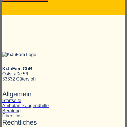
KiJuFam GbR
Oststraße 56
33332 Gütersloh
Allgemein
Startseite
Ambulante Jugendhilfe
Beratung
Über Uns
Rechtliches