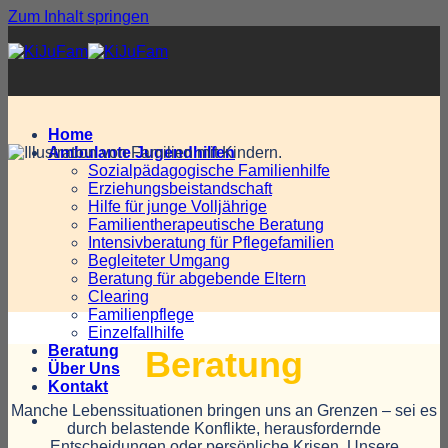
Zum Inhalt springen
Home
Ambulante Jugendhilfen
Sozialpädagogische Familienhilfe
Erziehungsbeistandschaft
Hilfe für junge Volljährige
Familientherapeutische Beratung
Intensivberatung für Pflegefamilien
Begleiteter Umgang
Beratung für abgebende Eltern
Clearing
Familienpflege
Einzelfallhilfe
Beratung
Beratung
Über Uns
Kontakt
Manche Lebenssituationen bringen uns an Grenzen – sei es
durch belastende Konflikte, herausfordernde
Entscheidungen oder persönliche Krisen. Unsere